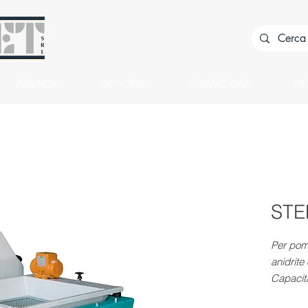
AZIENDA
OFFICINA
FORMAZIONE
PR
STE
Per pomp
anidrite
Capacit