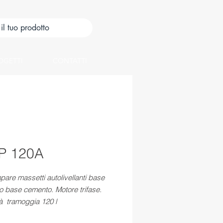
OGETTI
CONTATTI
P 120A
are massetti autolivellanti base
 o base cemento. Motore trifase.
à tramoggia 120 l