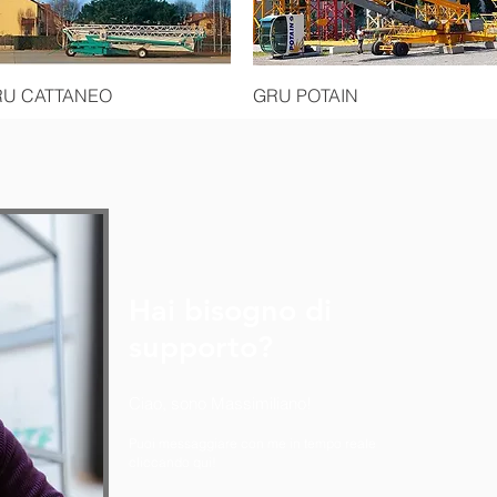
Quick View
Quick View
RU CATTANEO
GRU POTAIN
Hai bisogno di
supporto?
Ciao, sono Massimiliano!
Puoi messaggiare con me in tempo reale
cliccando qui!