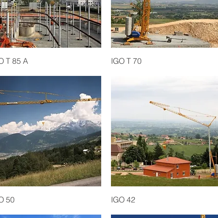
Quick View
Quick View
O T 85 A
IGO T 70
Quick View
Quick View
O 50
IGO 42