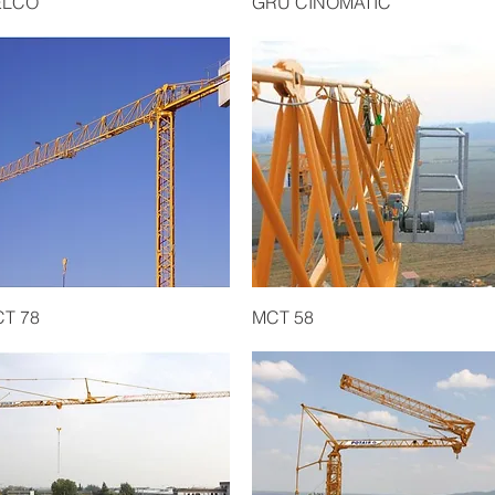
ELCO
GRU CINOMATIC
Quick View
Quick View
T 78
MCT 58