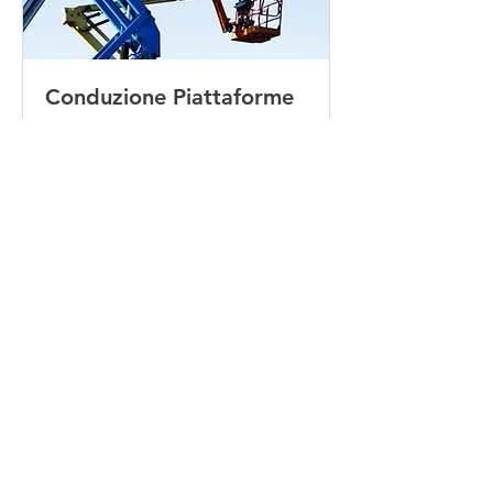
Conduzione Piattaforme
Mobili Elevabili
art. 37 e 73 comma 5 del d.lgs.
81/08 correttivo d.lgs106/09 e
accordo
View Course