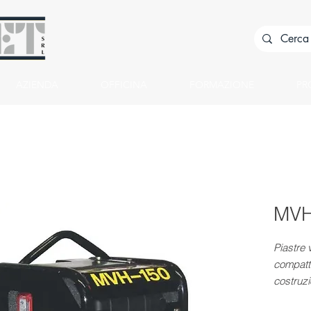
AZIENDA
OFFICINA
FORMAZIONE
PR
MVH
Piastre v
compatt
costruzi
stradale