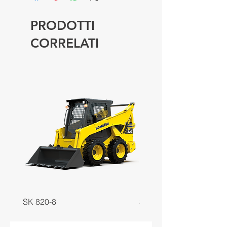
PRODOTTI
CORRELATI
SK 820-8
SK 818-8