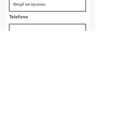
Telefono
Invia
Copyright © 2021 -
COMMET S.r.l.
S.S. per Genova,