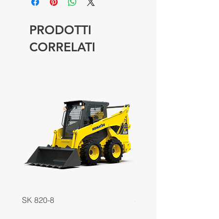
PRODOTTI
CORRELATI
SK 820-8
SK 818-8