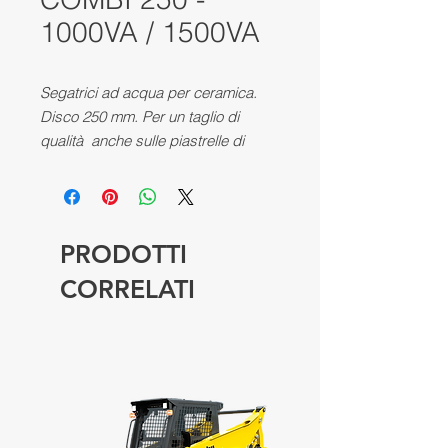
1000VA / 1500VA
Segatrici ad acqua per ceramica.
Disco 250 mm. Per un taglio di
qualità anche sulle piastrelle di
grandi formati: 300x600 mm,
900x900 mm e oltre. Lunghezza
max. di taglio: 1000 mm (Combi 250-
1000) / 1500 mm (Combi 250-1500
PRODOTTI
CORRELATI