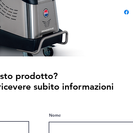
Protezi
con spec
lubrific
esto prodotto?
ricevere subito informazioni
Nome