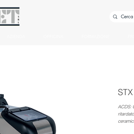
AZIENDA
OFFICINA
FORMAZIONE
PR
STX
ACDS: C
ritardat
ceramica
rpm Cope