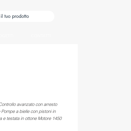
OGETTI
CONTATTI
ontrollo avanzato con arresto
o Pompe a bielle con pistoni in
 e testata in ottone Motore 1450
rtura in acciaio inox AISI 430