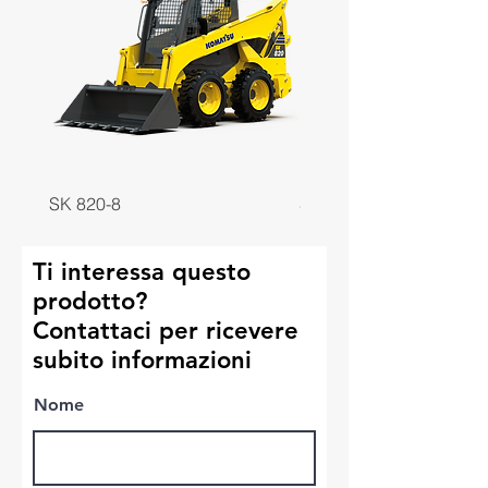
SK 820-8
SK 818-8
Ti interessa questo
prodotto?
Contattaci per ricevere
subito informazioni
Nome