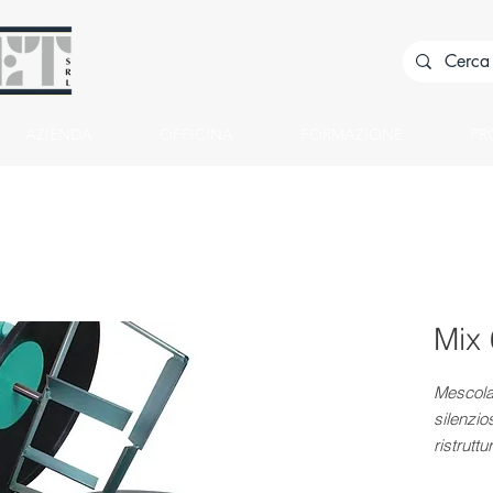
AZIENDA
OFFICINA
FORMAZIONE
PR
Mix 
Mescola
silenzio
ristrutt